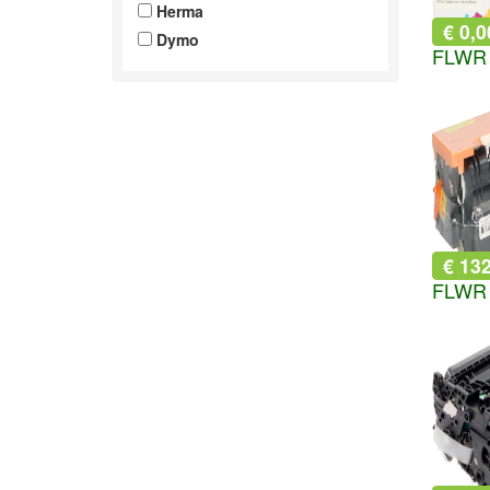
Herma
€ 0,0
Dymo
€ 13
FLWR 