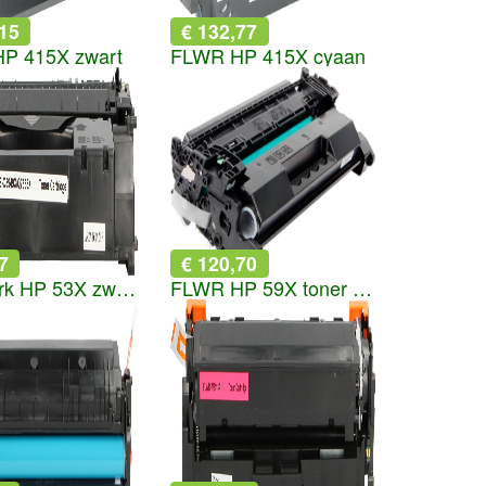
,15
€ 132,77
P 415X zwart
FLWR HP 415X cyaan
7
€ 120,70
Huismerk HP 53X zwart
FLWR HP 59X toner zwart