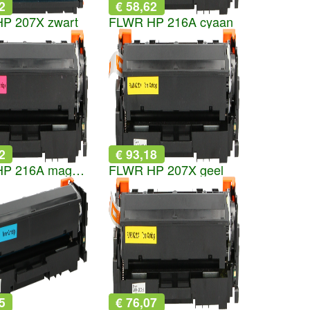
2
€ 58,62
P 207X zwart
FLWR HP 216A cyaan
2
€ 93,18
FLWR HP 216A magenta
FLWR HP 207X geel
5
€ 76,07