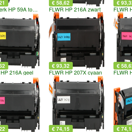
21
€ 58,62
€ 93,3
Huismerk HP 59A toner zwart
FLWR HP 216A zwart
FLWR H
62
€ 93,32
€ 58,6
HP 216A geel
FLWR HP 207X cyaan
22
€ 74,15
€ 74,1