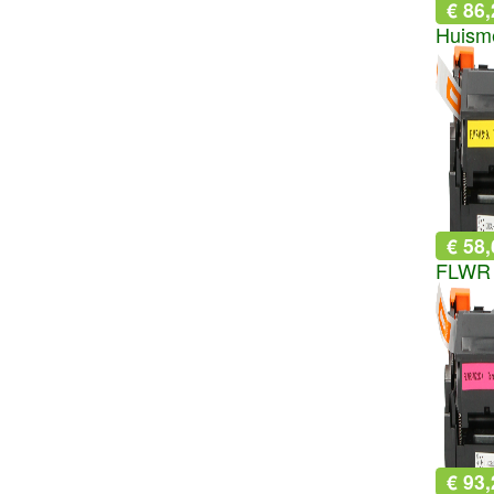
€ 86,
€ 58,
FLWR 
€ 93,