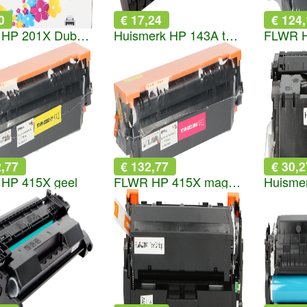
0
€ 17,24
€ 124
FLWR HP 201X Dubblepack zwart
Huismerk HP 143A toner reload kit zwart
FLWR H
2,77
€ 132,77
€ 30,2
HP 415X geel
FLWR HP 415X magenta