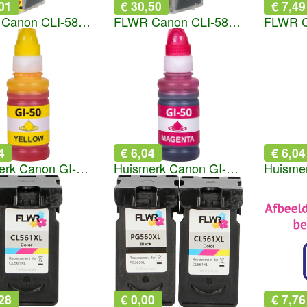
01
€ 30,50
€ 7,49
FLWR Canon CLI-581XXL foto blauw
FLWR Canon CLI-581XXL Multipack zwart en kleur
4
€ 6,04
€ 6,04
Huismerk Canon GI-50 geel
Huismerk Canon GI-50 magenta
28
€ 0,00
€ 7,76