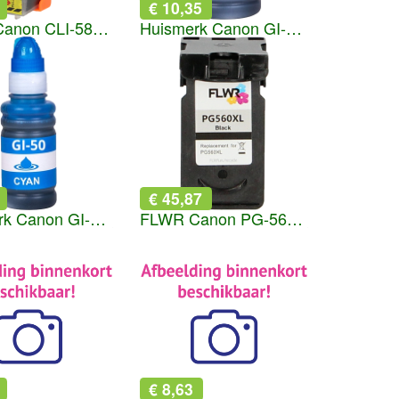
€ 10,35
FLWR Canon CLI-581XXL zwart
Huismerk Canon GI-50 zwart
€ 45,87
Huismerk Canon GI-50 cyaan
FLWR Canon PG-560XL zwart
€ 8,63