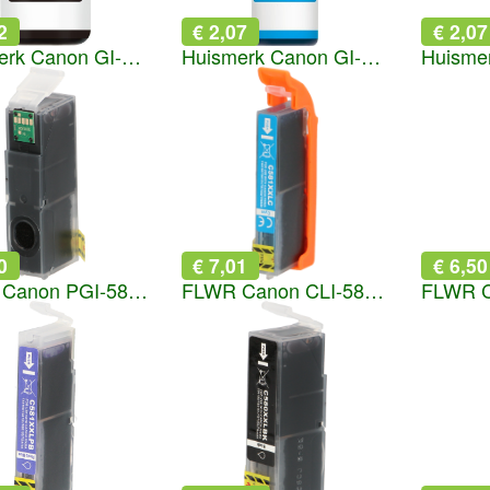
2
€ 2,07
€ 2,07
Huismerk Canon GI-590 zwart
Huismerk Canon GI-590 cyaan
0
€ 7,01
€ 6,50
FLWR Canon PGI-580XXL zwart
FLWR Canon CLI-581XXL cyaan