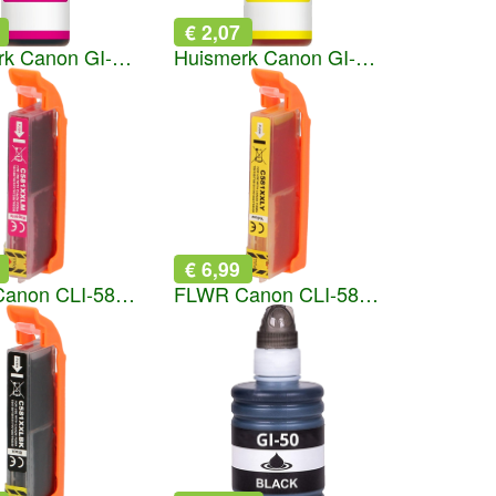
€ 2,07
Huismerk Canon GI-590 magenta
Huismerk Canon GI-590 geel
€ 6,99
FLWR Canon CLI-581XXL magenta
FLWR Canon CLI-581XXL geel