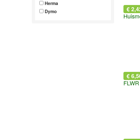
Herma
€ 2,4
Dymo
€ 6,5