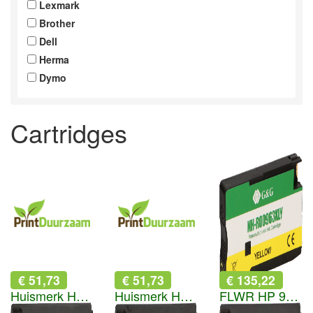
Lexmark
Brother
Dell
Herma
Dymo
Cartridges
€ 51,73
€ 51,73
€ 135,22
Huismerk HP 712 magenta
Huismerk HP 712 cyaan
FLWR HP 963XL multipack zwart en kleur