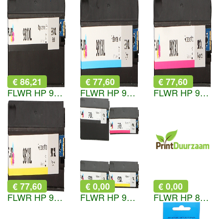
€ 86,21
€ 77,60
€ 77,60
FLWR HP 981X zwart
FLWR HP 981X cyaan
FLWR HP 981X magenta
€ 77,60
€ 0,00
€ 0,00
FLWR HP 981X geel
FLWR HP 973X Multipack zwart en kleur
FLWR HP 82 magenta