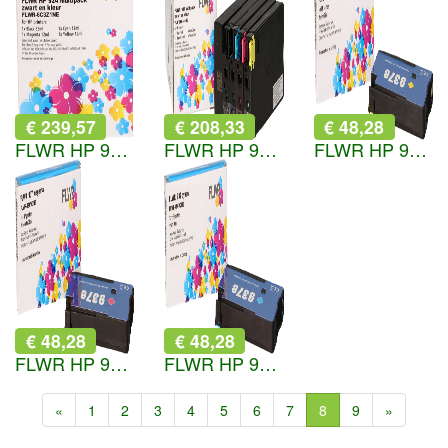
€ 239,57
€ 208,33
€ 48,28
FLWR HP 924e Multipack zwart en kleur
FLWR HP 937e Multipack zwart en kleur
FLWR HP 937e geel
€ 48,28
€ 48,28
FLWR HP 937e magenta
FLWR HP 937e cyaan
«
1
2
3
4
5
6
7
8
9
»