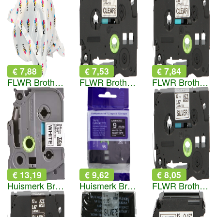
€ 7,88
€ 7,53
€ 7,84
FLWR Brother DK-44205 62 mm x 30.48 M wit
FLWR Brother TZe-121 zwart op transparant breedte 9 mm
FLWR Brother TZe-131 zwart op transparant breedte 12 mm
€ 13,19
€ 9,62
€ 8,05
Huismerk Brother TZe-251 zwart op wit breedte 24 mm
Huismerk Brother TZe-325 wit op zwart breedte 9 mm
FLWR Brother TZe-931 zwart op mat zilver breedte 12 mm