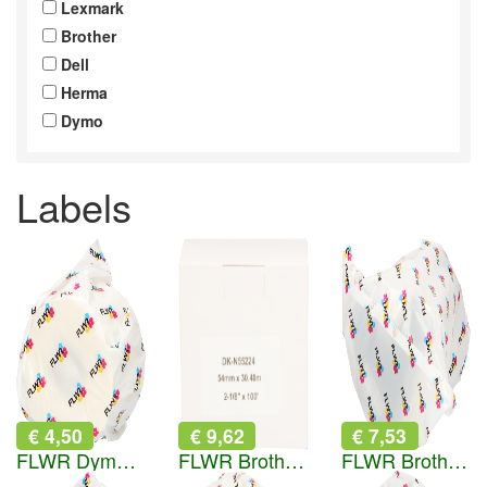
Lexmark
Brother
Dell
Herma
Dymo
Labels
€ 4,50
€ 9,62
€ 7,53
FLWR Dymo 11356 naambadges 41 mm x 89 mm wit
FLWR Brother DK-N55224 x 54 mm 30.48 M wit
FLWR Brother DK-22225 x 38 mm 30.48 M wit