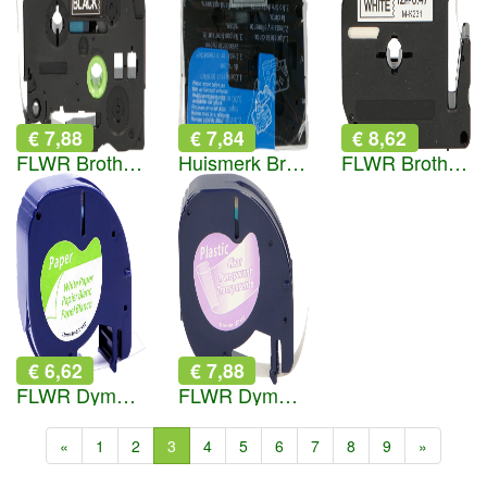
€ 7,88
€ 7,84
€ 8,62
FLWR Brother TZe-335 wit op zwart breedte 12 mm
Huismerk Brother TZe-921 zwart op mat zilver breedte 9 mm
FLWR Brother MK-231BZ zwart op wit breedte 12 mm
€ 6,62
€ 7,88
FLWR Dymo 91200 zwart op wit breedte 12 mm
FLWR Dymo 12267 zwart op transparant breedte 12 mm
«
1
2
3
4
5
6
7
8
9
»