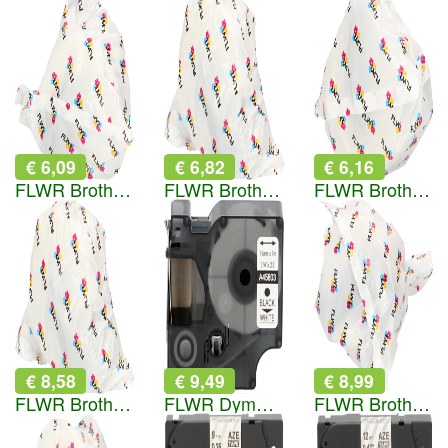
€ 6,09
€ 6,82
€ 6,16
FLWR Brother DK-22214 12 mm x 30.48 M wit
FLWR Brother DK-11221 23 mm x 23 mm wit
FLWR Brother DK-11219 12 mm x 12 mm wit
€ 8,58
€ 9,49
€ 8,99
FLWR Brother DK-11218 24 mm x 24 mm wit
FLWR Dymo 45803 zwart op wit breedte 19 mm
FLWR Brother DK-22223 x 50 mm 30.48 M wit