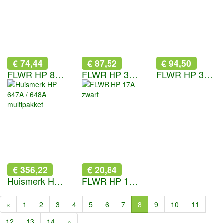
€ 74,44
€ 87,52
€ 94,50
FLWR HP 81X zwart
FLWR HP 304A 3-pack kleur
FLWR HP 312A 3-pack kleur
€ 356,22
€ 20,84
Huismerk HP 647A / 648A multipakket
FLWR HP 17A zwart
«
1
2
3
4
5
6
7
8
9
10
11
12
13
14
»