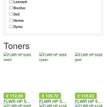
Lexmark
Brother
Dell
Herma
Dymo
Toners
€ 112,00
€ 109,72
€ 110,63
FLWR HP 508X zwart
FLWR HP 508X cyaan
FLWR HP 508X geel