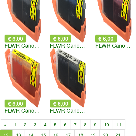
€ 6,00
€ 6,00
€ 6,00
FLWR Canon CLI-551XL zwart
FLWR Canon CLI-551XL cyaan
FLWR Canon CLI-551XL magenta
€ 6,00
€ 6,00
FLWR Canon CLI-551XL geel
FLWR Canon CLI-551GY grijs
«
1
2
3
4
5
6
7
8
9
10
11
12
13
14
15
16
17
18
19
20
21