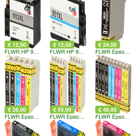
€ 12,50
€ 12,00
€ 24,00
FLWR HP 932XL zwart
FLWR HP 951XL cyaan
FLWR Epson 16XL Multipack zwart en kleur
€ 28,00
€ 55,00
€ 48,00
FLWR Epson 18XL Multipack zwart en kleur
FLWR Epson (2X) 18XL Multipack zwart en kleur
FLWR Epson 16XL Multipack (2 sets) zwart en kleur