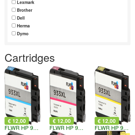
Lexmark
Brother
Dell
Herma
Dymo
Cartridges
€ 12,00
€ 12,00
€ 12,00
FLWR HP 933XL cyaan
FLWR HP 933XL magenta
FLWR HP 933XL geel