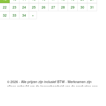
22
23
24
25
26
27
28
29
30
31
32
33
34
»
© 2026 - Alle prijzen zijn inclusief BTW - Merknamen zijn
alleen gebruikt om de toepasbaarheid van de producten aan
te geven en dienen verder niet te worden geassocieerd met
Printduurzaam..
Algemene Voorwaarden
|
Contact
|
Disclaimer
|