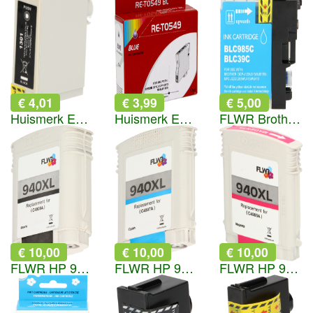
€ 4,01
€ 3,99
€ 5,00
Huismerk Epson T1301 zwart
Huismerk Epson T0549 blauw
FLWR Brother LC-985C cyaan
€ 10,00
€ 10,00
€ 10,00
FLWR HP 940XL zwart
FLWR HP 940XL cyaan
FLWR HP 940XL magenta