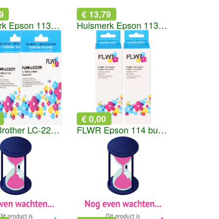
9
€ 13,79
Huismerk Epson 113 Ecotank inktfles cyaan
Huismerk Epson 113 Ecotank inktfles magenta
€ 0,00
FLWR Brother LC-223 Bundel kleur
FLWR Epson 114 bundel zwart