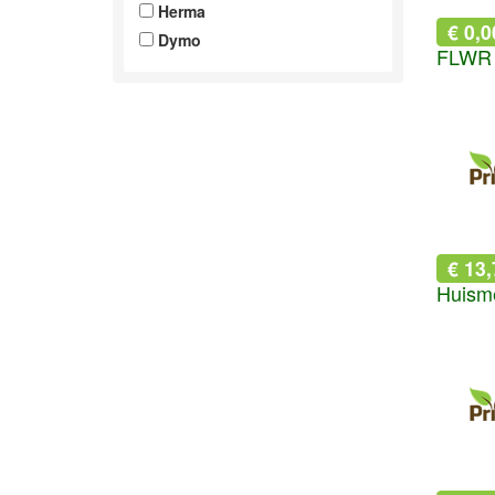
Herma
€ 0,0
Dymo
€ 13,