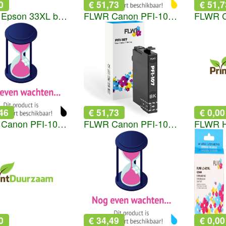
0
€ 51,73
€ 51,7
FLWR Epson 33XL bundel zwart
FLWR Canon PFI-107 geel
46
€ 51,73
€ 0,00
FLWR Canon PFI-107 mat zwart
FLWR Canon PFI-107 zwart
0
€ 34,49
€ 0,00