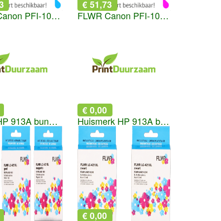
3
€ 51,73
FLWR Canon PFI-107 cyaan
FLWR Canon PFI-107 magenta
€ 0,00
FLWR HP 913A bundel zwart en kleur
Huismerk HP 913A bundel kleur
€ 0,00