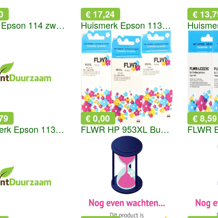
0
€ 17,24
€ 13,7
FLWR Epson 114 zwart en kleur
Huismerk Epson 113 Ecotank inktfles zwart
79
€ 0,00
€ 8,59
Huismerk Epson 113 Ecotank inktfles geel
FLWR HP 953XL Bundel kleur